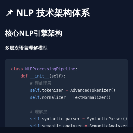
📌 NLP 技术架构体系
核心NLP引擎架构
多层次语言理解模型
class
 NLPProcessingPipeline
    def
 __init__
        self
.tokenizer 
=
        self
.normalizer 
=
        self
.syntactic_parser 
=
        self
.semantic_analyzer 
=