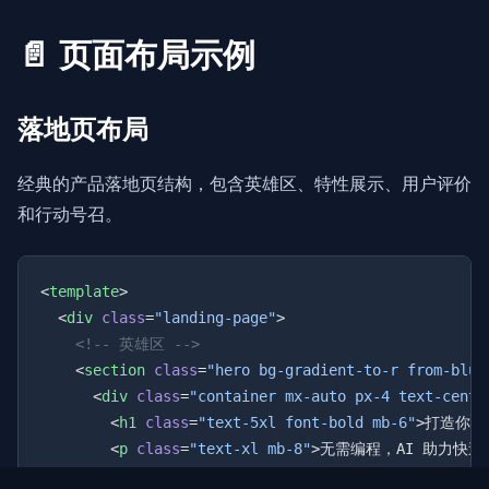
📄 页面布局示例
落地页布局
经典的产品落地页结构，包含英雄区、特性展示、用户评价
和行动号召。
<
template
  <
div
 class
=
"landing-page"
    <
section
 class
=
"hero bg-gradient-to-r from-blue
      <
div
 class
=
"container mx-auto px-4 text-cente
        <
h1
 class
=
"text-5xl font-bold mb-6"
>打造你的
        <
p
 class
=
"text-xl mb-8"
>无需编程，AI 助力快速
        <
button
 class
=
"bg-white text-blue-600 px-8 